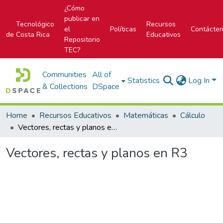
¿Cómo
publicar en
Tecnológico
Recursos
el
Políticas
Contácte
de Costa Rica
Educativos
Repositorio
TEC?
Communities
All of
Statistics
Log In
& Collections
DSpace
Home
Recursos Educativos
Matemáticas
Cálculo
Vectores, rectas y planos en R3
Vectores, rectas y planos en R3