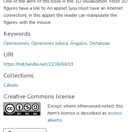
One of the aims of this book is the 3D visualization. Most 3D
figures have a link to An applet (you must have an Internet
connection), in this applet the reader can manipulate the
figures with the mouse.
Keywords
Operaciones
,
Opraciones básica
,
Ángulos
,
Distancias
URI
https://hdl.handle.net/2238/6603
Collections
Cálculo
Creative Commons license
Except where otherwised noted, this
item's license is described as
acceso
abierto