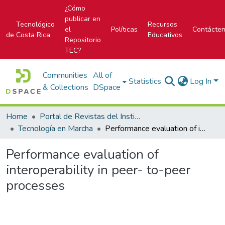
¿Cómo
publicar en
Tecnológico
Recursos
el
Políticas
Contácte
de Costa Rica
Educativos
Repositorio
TEC?
Communities
All of
Statistics
Log In
& Collections
DSpace
Home
Portal de Revistas del Instituto Tecnológico de Costa Rica
Tecnología en Marcha
Performance evaluation of interoperability in peer- to-peer processes
Performance evaluation of
interoperability in peer- to-peer
processes