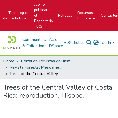
¿Cómo
publicar en
Tecnológico
Recursos
el
Políticas
Contácte
de Costa Rica
Educativos
Repositorio
TEC?
Communities
All of
Statistics
Log In
& Collections
DSpace
Home
Portal de Revistas del Instituto Tecnológico de Costa Rica
Revista Forestal Mesoamericana Kurú
Trees of the Central Valley of Costa Rica: reproduction. Hisopo.
Trees of the Central Valley of Costa
Rica: reproduction. Hisopo.