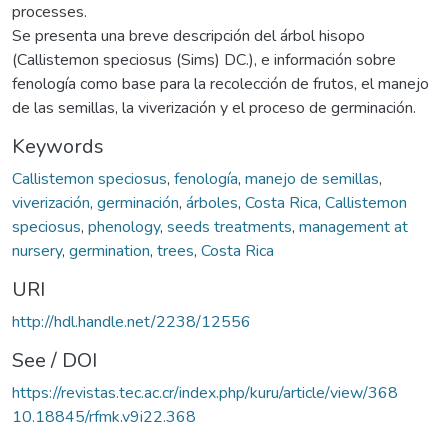
processes.
Se presenta una breve descripción del árbol hisopo
(Callistemon speciosus (Sims) DC.), e información sobre
fenología como base para la recolección de frutos, el manejo
de las semillas, la viverización y el proceso de germinación.
Keywords
Callistemon speciosus
,
fenología
,
manejo de semillas
,
viverización
,
germinación
,
árboles
,
Costa Rica
,
Callistemon
speciosus
,
phenology
,
seeds treatments
,
management at
nursery
,
germination
,
trees
,
Costa Rica
URI
http://hdl.handle.net/2238/12556
See / DOI
https://revistas.tec.ac.cr/index.php/kuru/article/view/368
10.18845/rfmk.v9i22.368