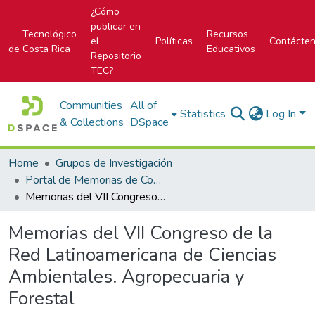
¿Cómo
publicar en
Tecnológico
Recursos
el
Políticas
Contácte
de Costa Rica
Educativos
Repositorio
TEC?
Communities
All of
Statistics
Log In
& Collections
DSpace
Home
Grupos de Investigación
Portal de Memorias de Congresos
Memorias del VII Congreso de la Red Latinoamericana de Ciencias Ambientales. Agropecuaria y Forestal
Memorias del VII Congreso de la
Red Latinoamericana de Ciencias
Ambientales. Agropecuaria y
Forestal