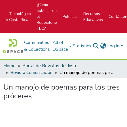
¿Cómo
publicar en
Tecnológico
Recursos
el
Políticas
Contácte
de Costa Rica
Educativos
Repositorio
TEC?
Communities
All of
Statistics
Log In
& Collections
DSpace
Home
Portal de Revistas del Instituto Tecnológico de Costa Rica
Revista Comunicación
Un manojo de poemas para los tres próceres
Un manojo de poemas para los tres
próceres