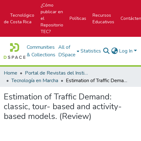
¿Cómo
publicar en
Tecnológico
Recursos
el
Políticas
Contácte
de Costa Rica
Educativos
Repositorio
TEC?
Communities
All of
Statistics
Log In
& Collections
DSpace
Home
Portal de Revistas del Instituto Tecnológico de Costa Rica
Tecnología en Marcha
Estimation of Traffic Demand: classic, tour- based and activity-based models. (Review)
Estimation of Traffic Demand:
classic, tour- based and activity-
based models. (Review)