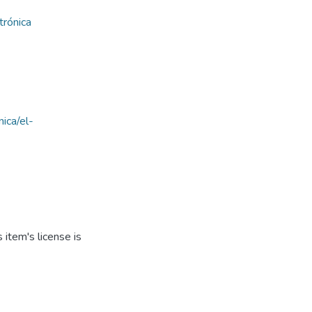
trónica
nica/el-
item's license is