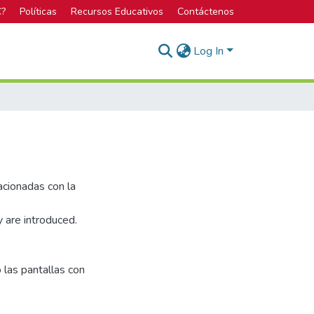
C?
Políticas
Recursos Educativos
Contáctenos
Log In
acionadas con la
y are introduced.
 las pantallas con