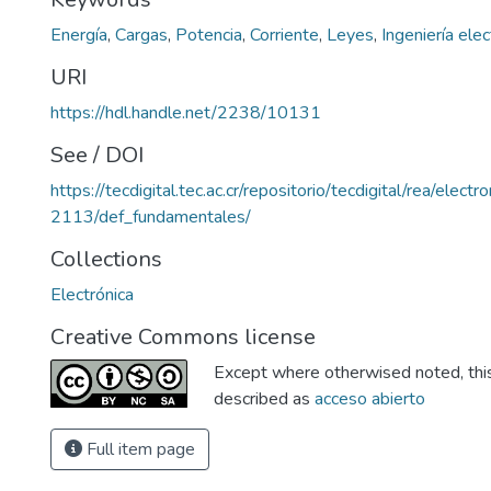
Energía
,
Cargas
,
Potencia
,
Corriente
,
Leyes
,
Ingeniería elec
URI
https://hdl.handle.net/2238/10131
See / DOI
https://tecdigital.tec.ac.cr/repositorio/tecdigital/rea/electro
2113/def_fundamentales/
Collections
Electrónica
Creative Commons license
Except where otherwised noted, this 
described as
acceso abierto
Full item page