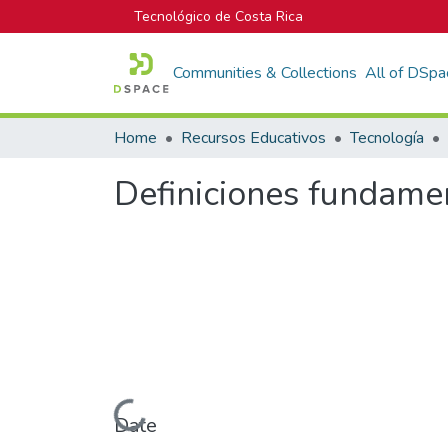
Tecnológico de Costa Rica
Communities & Collections
All of DSpa
Home
Recursos Educativos
Tecnología
Definiciones fundame
Loading...
Date