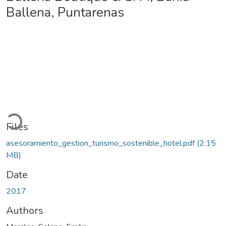
Ballena, Puntarenas
ading...
Files
asesoramiento_gestion_turismo_sostenible_hotel.pdf
(2.15
MB)
Date
2017
Authors