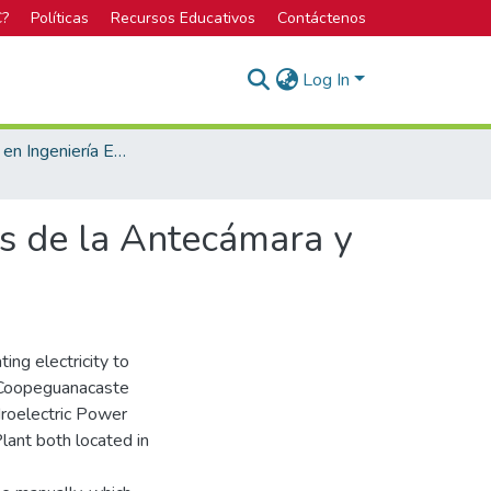
C?
Políticas
Recursos Educativos
Contáctenos
Log In
Licenciatura en Ingeniería Electrónica
s de la Antecámara y
ng electricity to
y Coopeguanacaste
droelectric Power
lant both located in