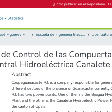
¿Cómo publicar en el Repositorio TE
ce
Statistics
Biblioteca José Figueres Ferrer
Escuela de Ingeniería Electrónica
 de Control de las Compuerta
tral Hidroeléctrica Canalete
Abstract
Coopeguanacaste R.L is a company responsible for generati
different sectors of the province of Guanacaste, currentl
R.L has two power plants. One of them is the Bijagua Hy
Plant and the other is the Canalete Hydroelectric Power P
the canton of Upala.