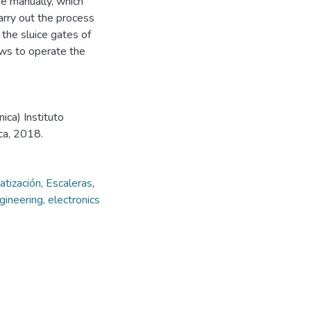
ne manually, which
arry out the process
 the sluice gates of
ows to operate the
ica) Instituto
ca, 2018.
tización
,
Escaleras
,
ineering, electronics