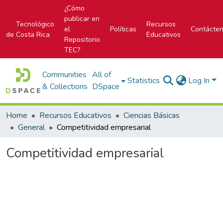
¿Cómo
publicar en
Tecnológico
Recursos
el
Políticas
Contácte
de Costa Rica
Educativos
Repositorio
TEC?
Communities
All of
Statistics
Log In
& Collections
DSpace
Home
Recursos Educativos
Ciencias Básicas
General
Competitividad empresarial
Competitividad empresarial