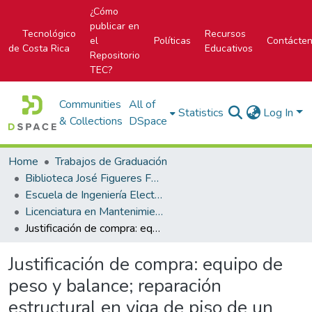
¿Cómo
publicar en
Tecnológico
Recursos
el
Políticas
Contácte
de Costa Rica
Educativos
Repositorio
TEC?
Communities
All of
Statistics
Log In
& Collections
DSpace
Home
Trabajos de Graduación
Biblioteca José Figueres Ferrer
Escuela de Ingeniería Electromecánica
Licenciatura en Mantenimiento Industrial
Justificación de compra: equipo de peso y balance; reparación estructural en viga de piso de un avión B737-204
Justificación de compra: equipo de
peso y balance; reparación
estructural en viga de piso de un