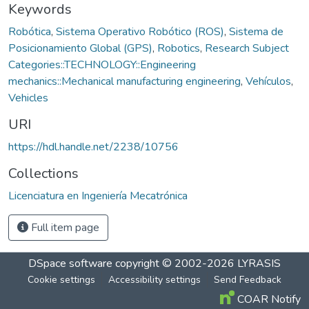
Keywords
Robótica
,
Sistema Operativo Robótico (ROS)
,
Sistema de
Posicionamiento Global (GPS)
,
Robotics
,
Research Subject
Categories::TECHNOLOGY::Engineering
mechanics::Mechanical manufacturing engineering
,
Vehículos
,
Vehicles
URI
https://hdl.handle.net/2238/10756
Collections
Licenciatura en Ingeniería Mecatrónica
Full item page
DSpace software
copyright © 2002-2026
LYRASIS
Cookie settings
Accessibility settings
Send Feedback
COAR Notify