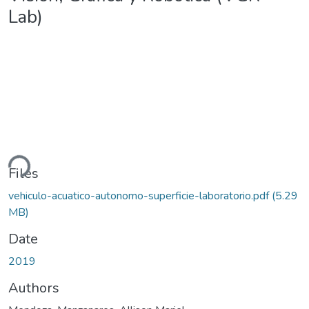
Lab)
ding...
Files
vehiculo-acuatico-autonomo-superficie-laboratorio.pdf
(5.29
MB)
Date
2019
Authors