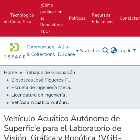
¿Cómo
publicar en
Tecnológico
Recursos
el
Políticas
Contácte
de Costa Rica
Educativos
Repositorio
TEC?
Communities
All of
Statistics
Log In
& Collections
DSpace
Home
Trabajos de Graduación
Biblioteca José Figueres Ferrer
Escuela de Ingeniería Mecatrónica (antes era Área Académica de Ingeniería Mecatrónica)
Licenciatura en Ingeniería Mecatrónica
Vehículo Acuático Autónomo de Superficie para el Laboratorio de Visión, Gráfica y Robótica (VGR-Lab)
Vehículo Acuático Autónomo de
Superficie para el Laboratorio de
Visión, Gráfica y Robótica (VGR-