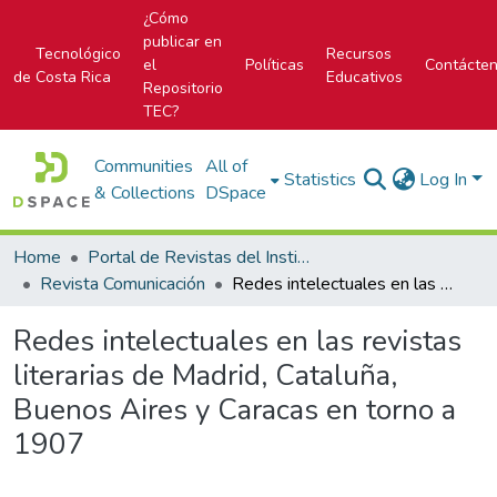
¿Cómo
publicar en
Tecnológico
Recursos
el
Políticas
Contácte
de Costa Rica
Educativos
Repositorio
TEC?
Communities
All of
Statistics
Log In
& Collections
DSpace
Home
Portal de Revistas del Instituto Tecnológico de Costa Rica
Revista Comunicación
Redes intelectuales en las revistas literarias de Madrid, Cataluña, Buenos Aires y Caracas en torno a 1907
Redes intelectuales en las revistas
literarias de Madrid, Cataluña,
Buenos Aires y Caracas en torno a
1907