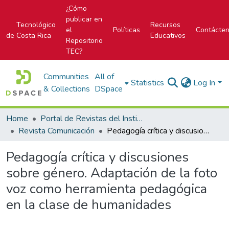
¿Cómo
publicar en
Tecnológico
Recursos
el
Políticas
Contácte
de Costa Rica
Educativos
Repositorio
TEC?
Communities
All of
Statistics
Log In
& Collections
DSpace
Home
Portal de Revistas del Instituto Tecnológico de Costa Rica
Revista Comunicación
Pedagogía crítica y discusiones sobre género. Adaptación de la foto voz como herramienta pedagógica en la clase de humanidades
Pedagogía crítica y discusiones
sobre género. Adaptación de la foto
voz como herramienta pedagógica
en la clase de humanidades