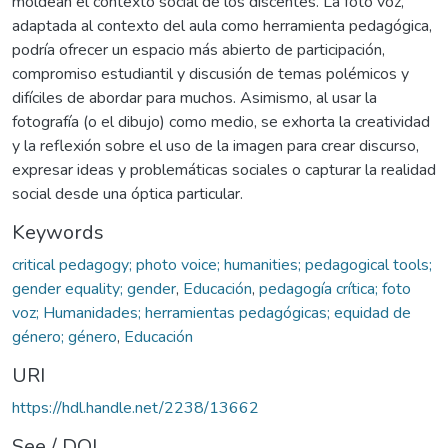
moldean el contexto social de los discentes. La foto voz,
adaptada al contexto del aula como herramienta pedagógica,
podría ofrecer un espacio más abierto de participación,
compromiso estudiantil y discusión de temas polémicos y
difíciles de abordar para muchos. Asimismo, al usar la
fotografía (o el dibujo) como medio, se exhorta la creatividad
y la reflexión sobre el uso de la imagen para crear discurso,
expresar ideas y problemáticas sociales o capturar la realidad
social desde una óptica particular.
Keywords
critical pedagogy; photo voice; humanities; pedagogical tools;
gender equality; gender
,
Educación
,
pedagogía crítica; foto
voz; Humanidades; herramientas pedagógicas; equidad de
género; género
,
Educación
URI
https://hdl.handle.net/2238/13662
See / DOI