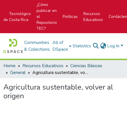
¿Cómo
publicar en
Tecnológico
Recursos
el
Políticas
Contácte
de Costa Rica
Educativos
Repositorio
TEC?
Communities
All of
Statistics
Log In
& Collections
DSpace
Home
Recursos Educativos
Ciencias Básicas
General
Agricultura sustentable, volver al origen
Agricultura sustentable, volver al
origen