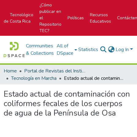
¿Cómo
publicar en
Tecnológico
Recursos
el
Políticas
Contácte
de Costa Rica
Educativos
Repositorio
TEC?
Communities
All of
Statistics
Log In
& Collections
DSpace
Home
Portal de Revistas del Instituto Tecnológico de Costa Rica
Tecnología en Marcha
Estado actual de contaminación con coliformes fecales de los cuerpos de agua de la Península de Osa
Estado actual de contaminación con
coliformes fecales de los cuerpos
de agua de la Península de Osa