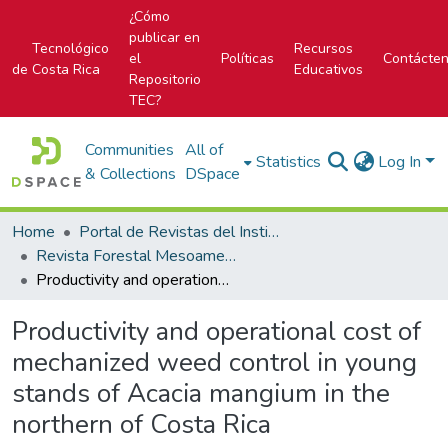
¿Cómo
publicar en
Tecnológico
Recursos
el
Políticas
Contácte
de Costa Rica
Educativos
Repositorio
TEC?
Communities
All of
Statistics
Log In
& Collections
DSpace
Home
Portal de Revistas del Instituto Tecnológico de Costa Rica
Revista Forestal Mesoamericana Kurú
Productivity and operational cost of mechanized weed control in young stands of Acacia mangium in the northern of Costa Rica
Productivity and operational cost of
mechanized weed control in young
stands of Acacia mangium in the
northern of Costa Rica