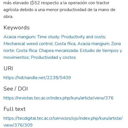
más elevado ($52 respecto a la operación con tractor
agrícola debido a una menor productividad de la mano de
obra.
Keywords
Acacia mangium; Time study; Productivity and costs;
Mechanical weed control; Costa Rica
,
Acacia mangium; Zona
norte; Costa Rica; Chapea mecanizada; Estudio de tiempos y
movimientos; Productividad y costos
URI
https://hdl.handle.net/2238/5409
See / DOI
https://revistas.tec.ac.cr/index.php/kuru/article/view/376
Full text
https://tecdigital.tec.ac.cr/servicios/ojs/index.php/kuru/article/
view/376/309