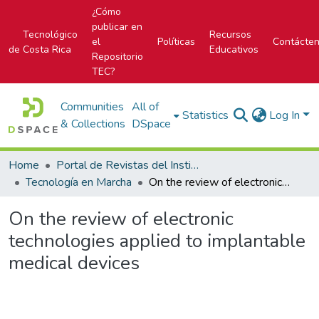
¿Cómo
publicar en
Tecnológico
Recursos
el
Políticas
Contácte
de Costa Rica
Educativos
Repositorio
TEC?
Communities
All of
Statistics
Log In
& Collections
DSpace
Home
Portal de Revistas del Instituto Tecnológico de Costa Rica
Tecnología en Marcha
On the review of electronic technologies applied to implantable medical devices
On the review of electronic
technologies applied to implantable
medical devices