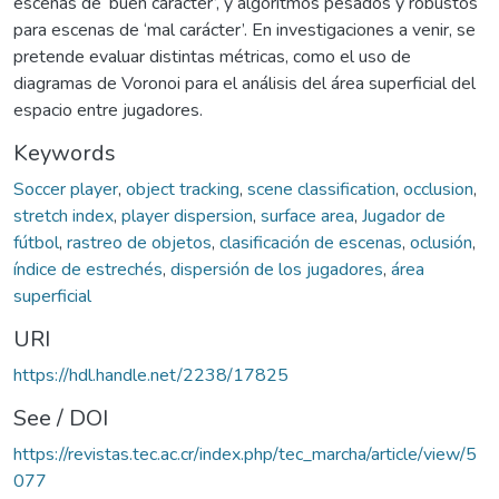
escenas de ‘buen carácter’, y algoritmos pesados y robustos
para escenas de ‘mal carácter’. En investigaciones a venir, se
pretende evaluar distintas métricas, como el uso de
diagramas de Voronoi para el análisis del área superficial del
espacio entre jugadores.
Keywords
Soccer player
,
object tracking
,
scene classification
,
occlusion
,
stretch index
,
player dispersion
,
surface area
,
Jugador de
fútbol
,
rastreo de objetos
,
clasificación de escenas
,
oclusión
,
índice de estrechés
,
dispersión de los jugadores
,
área
superficial
URI
https://hdl.handle.net/2238/17825
See / DOI
https://revistas.tec.ac.cr/index.php/tec_marcha/article/view/5
077