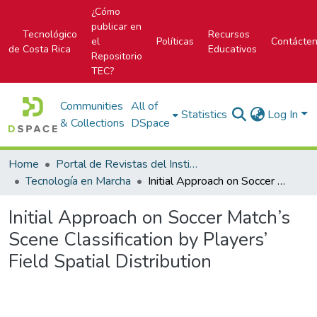
¿Cómo
publicar en
Tecnológico
Recursos
el
Políticas
Contácte
de Costa Rica
Educativos
Repositorio
TEC?
Communities
All of
Statistics
Log In
& Collections
DSpace
Home
Portal de Revistas del Instituto Tecnológico de Costa Rica
Tecnología en Marcha
Initial Approach on Soccer Match’s Scene Classification by Players’ Field Spatial Distribution
Initial Approach on Soccer Match’s
Scene Classification by Players’
Field Spatial Distribution