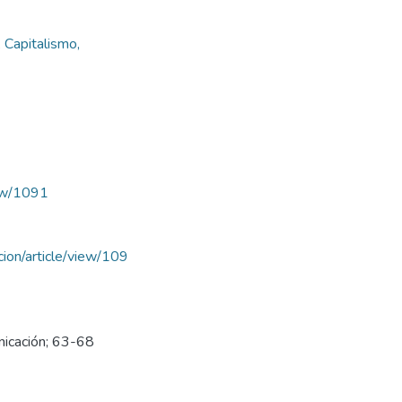
, Capitalismo,
iew/1091
acion/article/view/109
nicación; 63-68