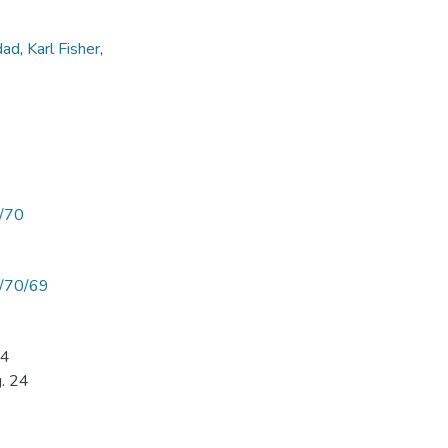
dad
,
Karl Fisher
,
w/70
ew/70/69
24
g. 24