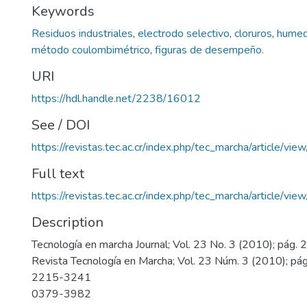
Keywords
Residuos industriales
,
electrodo selectivo
,
cloruros
,
hume
método coulombimétrico
,
figuras de desempeño.
URI
https://hdl.handle.net/2238/16012
See / DOI
https://revistas.tec.ac.cr/index.php/tec_marcha/article/vie
Full text
https://revistas.tec.ac.cr/index.php/tec_marcha/article/vi
Description
Tecnología en marcha Journal; Vol. 23 No. 3 (2010); pág. 
Revista Tecnología en Marcha; Vol. 23 Núm. 3 (2010); pá
2215-3241
0379-3982