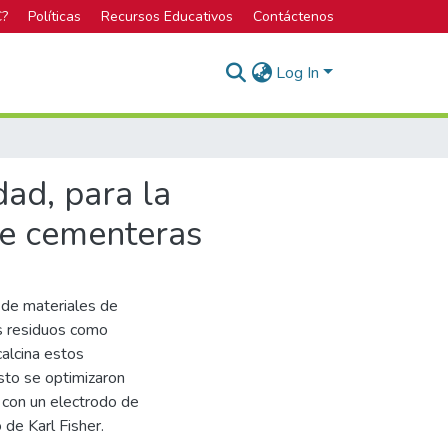
C?
Políticas
Recursos Educativos
Contáctenos
Log In
ad, para la
de cementeras
 de materiales de
s residuos como
alcina estos
sto se optimizaron
 con un electrodo de
de Karl Fisher.