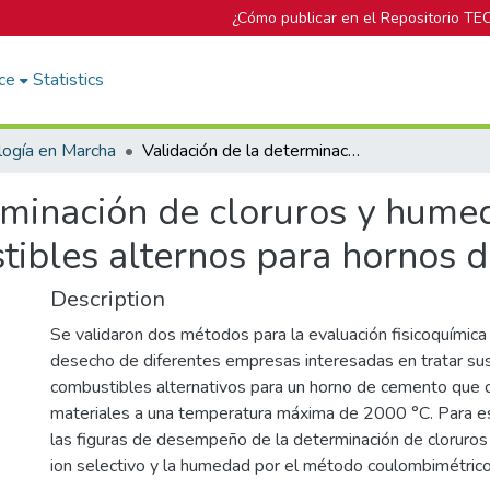
¿Cómo publicar en el Repositorio TE
ce
Statistics
logía en Marcha
Validación de la determinación de cloruros y humedad, para la evaluación de combustibles alternos para hornos de cementeras
rminación de cloruros y humed
tibles alternos para hornos 
Description
Se validaron dos métodos para la evaluación fisicoquímica
desecho de diferentes empresas interesadas en tratar su
combustibles alternativos para un horno de cemento que c
materiales a una temperatura máxima de 2000 °C. Para e
las figuras de desempeño de la determinación de cloruros
ion selectivo y la humedad por el método coulombimétrico 