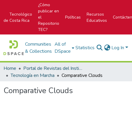
¿Cómo
publicar en
Tecnológico
Recursos
el
Políticas
Contácte
de Costa Rica
Educativos
Repositorio
TEC?
Communities
All of
Statistics
Log In
& Collections
DSpace
Home
Portal de Revistas del Instituto Tecnológico de Costa Rica
Tecnología en Marcha
Comparative Clouds
Comparative Clouds