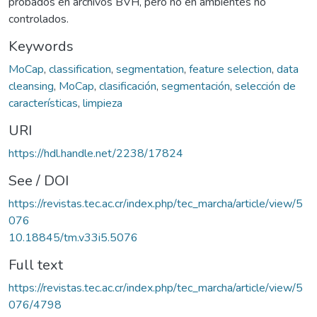
probados en archivos BVH, pero no en ambientes no
controlados.
Keywords
MoCap
,
classification
,
segmentation
,
feature selection
,
data
cleansing
,
MoCap
,
clasificación
,
segmentación
,
selección de
características
,
limpieza
URI
https://hdl.handle.net/2238/17824
See / DOI
https://revistas.tec.ac.cr/index.php/tec_marcha/article/view/5
076
10.18845/tm.v33i5.5076
Full text
https://revistas.tec.ac.cr/index.php/tec_marcha/article/view/5
076/4798