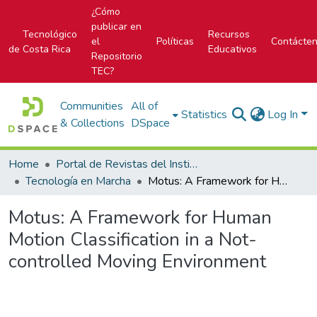
¿Cómo
publicar en
Tecnológico
Recursos
el
Políticas
Contácte
de Costa Rica
Educativos
Repositorio
TEC?
Communities
All of
Statistics
Log In
& Collections
DSpace
Home
Portal de Revistas del Instituto Tecnológico de Costa Rica
Tecnología en Marcha
Motus: A Framework for Human Motion Classification in a Not-controlled Moving Environment
Motus: A Framework for Human
Motion Classification in a Not-
controlled Moving Environment