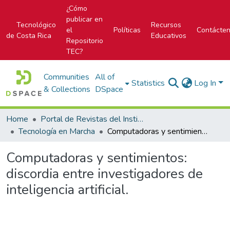
¿Cómo
publicar en
Tecnológico
Recursos
el
Políticas
Contácte
de Costa Rica
Educativos
Repositorio
TEC?
Communities
All of
Statistics
Log In
& Collections
DSpace
Home
Portal de Revistas del Instituto Tecnológico de Costa Rica
Tecnología en Marcha
Computadoras y sentimientos: discordia entre investigadores de inteligencia artificial.
Computadoras y sentimientos:
discordia entre investigadores de
inteligencia artificial.