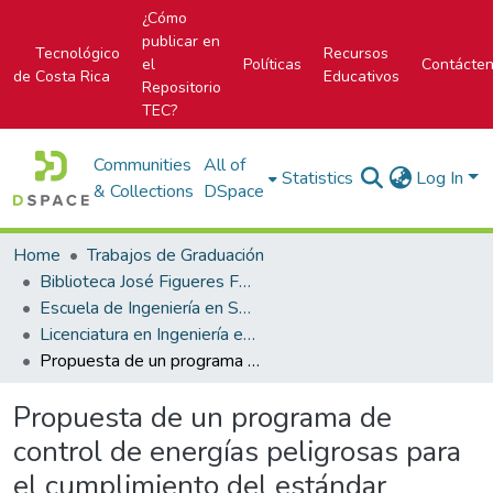
¿Cómo
publicar en
Tecnológico
Recursos
el
Políticas
Contácte
de Costa Rica
Educativos
Repositorio
TEC?
Communities
All of
Statistics
Log In
& Collections
DSpace
Home
Trabajos de Graduación
Biblioteca José Figueres Ferrer
Escuela de Ingeniería en Seguridad Laboral e Higiene Ambiental
Licenciatura en Ingeniería en Seguridad Laboral e Higiene Ambiental
Propuesta de un programa de control de energías peligrosas para el cumplimiento del estándar corporativo T23 en máquinas que requieren intervenciones menores durante actividades regulares de producción en una empresa de dispositivos médicos ubicada en el Coyol de Alajuela
Propuesta de un programa de
control de energías peligrosas para
el cumplimiento del estándar