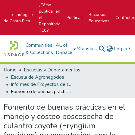
¿Cómo
publicar en
Tecnológico
Recursos
el
Políticas
Contácte
de Costa Rica
Educativos
Repositorio
TEC?
Communities
All of
Statistics
Log In
& Collections
DSpace
Home
Escuelas y Departamentos
Escuela de Agronegocios
Informes de Proyectos de Investigación
Fomento de buenas prácticas en el manejo y costeo poscosecha de culantro coyote (Eryngium foetidum) de exportación, con la organización COMETA en Chitaría de Turrialba
Fomento de buenas prácticas en el
manejo y costeo poscosecha de
culantro coyote (Eryngium