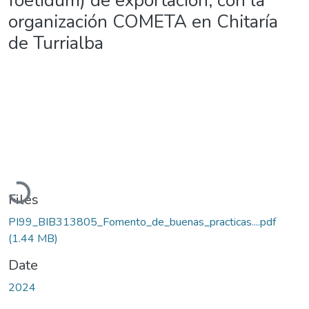
foetidum) de exportación, con la
organización COMETA en Chitaría
de Turrialba
Loading...
Files
PI99_BIB313805_Fomento_de_buenas_practicas....pdf
(1.44 MB)
Date
2024