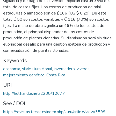
vigilancia y de pago de la inversión explican casi un 38% del
total de costos fijos. Los costos de producción de mini-
estaquillas o almácigo son de ₡166 (US $ 0,29). De este
total, ₡ 50 son costos variables y ₡ 116 (70%) son costos
fijos. La mano de obra significa un 46% de los costos de
producción, el principal disparador de los costos de
producción de plantas clonadas. Su disminución será sin duda
el principal desafío para una gestión exitosa de producción y
comercialización de plantas clonadas.
Keywords
economía
,
silvicultura clonal
,
invernadero
,
viveros
,
mejoramiento genético
,
Costa Rica
URI
http://hdl.handle.net/2238/12677
See / DOI
https://revistas.tec.ac.cr/index.php/kuru/article/view/3599