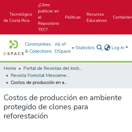
¿Cómo
publicar en
Tecnológico
Recursos
el
Políticas
Contácte
de Costa Rica
Educativos
Repositorio
TEC?
Communities
All of
Statistics
Log In
& Collections
DSpace
Home
Portal de Revistas del Instituto Tecnológico de Costa Rica
Revista Forestal Mesoamericana Kurú
Costos de producción en ambiente protegido de clones para reforestación
Costos de producción en ambiente
protegido de clones para
reforestación