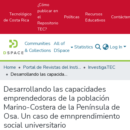
¿Cómo
publicar en
Tecnológico
Recursos
el
Políticas
Contácte
de Costa Rica
Educativos
Repositorio
TEC?
Communities
All of
Statistics
Log In
& Collections
DSpace
Home
Portal de Revistas del Instituto Tecnológico de Costa Rica
Investiga.TEC
Desarrollando las capacidades emprendedoras de la población Marino-Costera de la Península de Osa. Un caso de emnprendimiento social universitario
Desarrollando las capacidades
emprendedoras de la población
Marino-Costera de la Península de
Osa. Un caso de emnprendimiento
social universitario