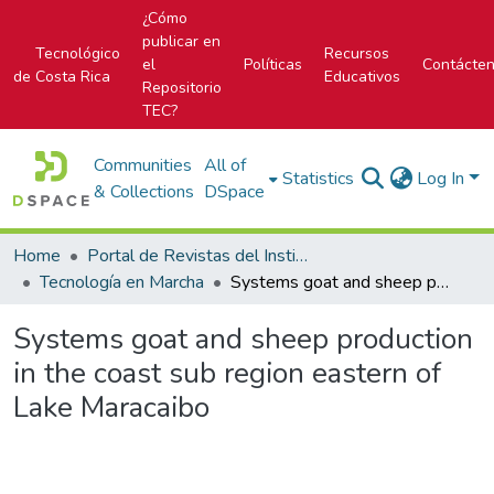
¿Cómo
publicar en
Tecnológico
Recursos
el
Políticas
Contácte
de Costa Rica
Educativos
Repositorio
TEC?
Communities
All of
Statistics
Log In
& Collections
DSpace
Home
Portal de Revistas del Instituto Tecnológico de Costa Rica
Tecnología en Marcha
Systems goat and sheep production in the coast sub region eastern of Lake Maracaibo
Systems goat and sheep production
in the coast sub region eastern of
Lake Maracaibo