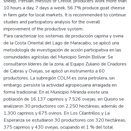
sheep, Persian, mestizo or Creole, producers work more than
10 hours a day, 7 days a week, 56.7% produce goat cheese
in farm gate for local markets. It is recommended to continue
studies and participatory analysis for the overall
improvement of the productive system.
Para caracterizar los sistemas de producción caprina y ovina
de la Costa Oriental del Lago de Maracaibo, se aplicó una
metodología de investigación de acción participativa en las
comunidades agrícolas del Municipio Simón Bolívar. Se
consultaron líderes de la zona, al Equipo Zuliano de Criadores
de Cabras y Ovejas, se aplicó un instrumento a 60
productores. La subregión COLM es zona petrolera, sin
embargo, persiste la actividad agropecuaria arraigada en
forma tradicional. En el Municipio Miranda existe una
población de 16.137 caprinos y 7.526 ovejas, en Quisiro se
analizaron 30 productores con 2.250 hectáreas, además de
1.300 caprinos y 675 ovinos. En Los Cilantrillos y La
Esperanza se estudiaron 30 productores con 320 hectáreas,
375 caprinos y 430 ovejas, ocupando el 1 % del total