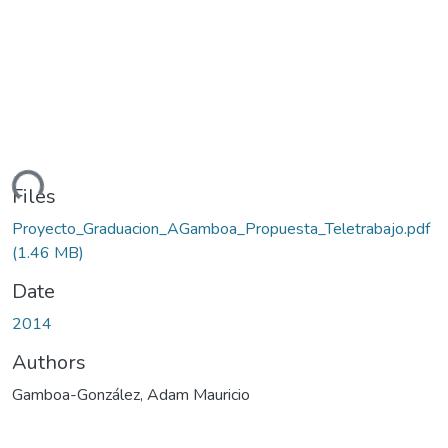
ding...
Files
Proyecto_Graduacion_AGamboa_Propuesta_Teletrabajo.pdf
(1.46 MB)
Date
2014
Authors
Gamboa-González, Adam Mauricio