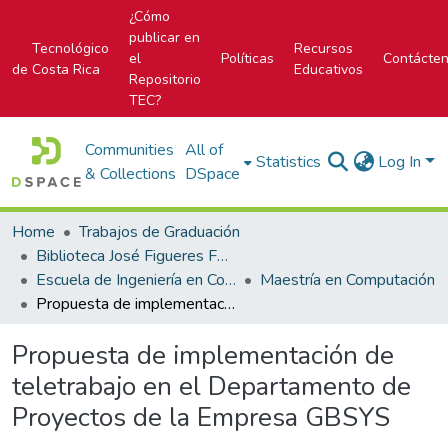
¿Cómo
publicar en
Tecnológico
Recursos
el
Políticas
Contácte
de Costa Rica
Educativos
Repositorio
TEC?
Communities
All of
Statistics
Log In
& Collections
DSpace
Home
Trabajos de Graduación
Biblioteca José Figueres Ferrer
Escuela de Ingeniería en Computación
Maestría en Computación
Propuesta de implementación de teletrabajo en el Departamento de Proyectos de la Empresa GBSYS
Propuesta de implementación de
teletrabajo en el Departamento de
Proyectos de la Empresa GBSYS