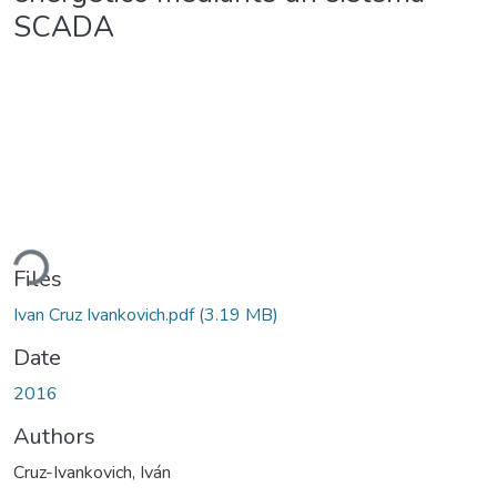
SCADA
ading...
Files
Ivan Cruz Ivankovich.pdf
(3.19 MB)
Date
2016
Authors
Cruz-Ivankovich, Iván