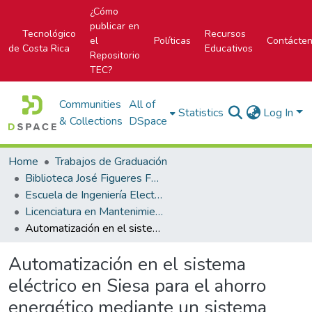
¿Cómo
publicar en
Tecnológico
Recursos
el
Políticas
Contácte
de Costa Rica
Educativos
Repositorio
TEC?
Communities
All of
Statistics
Log In
& Collections
DSpace
Home
Trabajos de Graduación
Biblioteca José Figueres Ferrer
Escuela de Ingeniería Electromecánica
Licenciatura en Mantenimiento Industrial
Automatización en el sistema eléctrico en Siesa para el ahorro energético mediante un sistema SCADA
Automatización en el sistema
eléctrico en Siesa para el ahorro
energético mediante un sistema