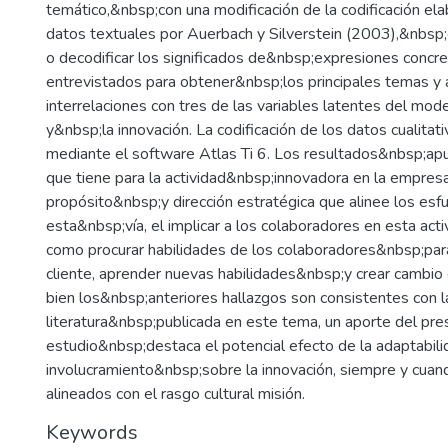
temático,&nbsp;con una modificación de la codificación el
datos textuales por Auerbach y Silverstein (2003),&nbsp;c
o decodificar los significados de&nbsp;expresiones concre
entrevistados para obtener&nbsp;los principales temas y a
interrelaciones con tres de las variables latentes del mo
y&nbsp;la innovación. La codificación de los datos cualitat
mediante el software Atlas Ti 6. Los resultados&nbsp;apun
que tiene para la actividad&nbsp;innovadora en la empresa
propósito&nbsp;y dirección estratégica que alinee los esf
esta&nbsp;vía, el implicar a los colaboradores en esta act
como procurar habilidades de los colaboradores&nbsp;par
cliente, aprender nuevas habilidades&nbsp;y crear cambio e
bien los&nbsp;anteriores hallazgos son consistentes con l
literatura&nbsp;publicada en este tema, un aporte del pr
estudio&nbsp;destaca el potencial efecto de la adaptabili
involucramiento&nbsp;sobre la innovación, siempre y cua
alineados con el rasgo cultural misión.
Keywords