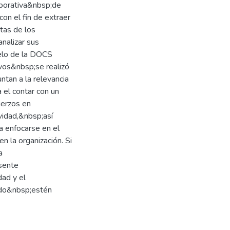
aborativa&nbsp;de
on el fin de extraer
tas de los
nalizar sus
delo de la DOCS
ivos&nbsp;se realizó
tan a la relevancia
 el contar con un
uerzos en
ividad,&nbsp;así
a enfocarse en el
n la organización. Si
a
esente
dad y el
ndo&nbsp;estén