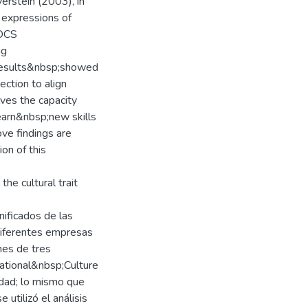
erstein (2003), in
 expressions of
DOCS
ng
 results&nbsp;showed
ction to align
lves the capacity
earn&nbsp;new skills
ve findings are
ion of this
he cultural trait
nificados de las
diferentes empresas
nes de tres
ational&nbsp;Culture
idad; lo mismo que
utilizó el análisis