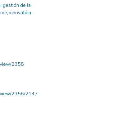
a
,
gestión de la
ture
,
innovation
le/view/2358
cle/view/2358/2147