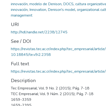
innovación
,
modelo de Denison
,
DOCS
,
cultura organizativ
innovación
,
Innovation
,
Denison's model
,
organizational cul
management
URI
http://hdl.handle.net/2238/12745
See / DOI
https://revistas.tec.ac.cr/index.php/tec_empresarial/artic
10.18845/te.v9i2.2358
Full text
https://revistas.tec.ac.cr/index.php/tec_empresarial/arti
Description
Tec Empresarial; Vol. 9 No. 2 (2015); Pág. 7-18
TEC Empresarial; Vol. 9 Núm. 2 (2015); Pág. 7-18
1659-3359
1659-2395