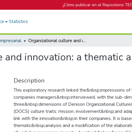
¿Cómo publicar en el Repositorio TE
ce
Statistics
mpresarial
Organizational culture and innovation: a thematic analysis in Costa Rica's firms
 and innovation: a thematic a
Description
This exploratory research linked the&nbsp;impressions of 
companies managers&nbsp;interviewed, with the sub-dim
three&nbsp;dimensions of Denison Organizational Cultur
(DOCS) culture traits: mission, involvement&nbsp;and adapt
link with the innovation&nbsp;in their companies. It is base
thematic&nbsp;analysis and a modification of the elabora