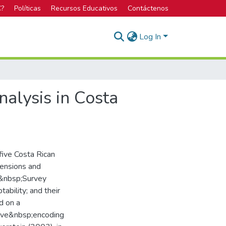
C?
Políticas
Recursos Educativos
Contáctenos
Log In
nalysis in Costa
five Costa Rican
ensions and
e&nbsp;Survey
ability; and their
d on a
tive&nbsp;encoding