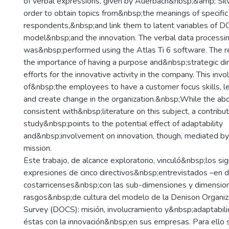
of verbal expressions, given by Auerbach&nbsp;&amp; Silv
order to obtain topics from&nbsp;the meanings of specific
respondents,&nbsp;and link them to latent variables of 
model&nbsp;and the innovation. The verbal data processi
was&nbsp;performed using the Atlas Ti 6 software. The
the importance of having a purpose and&nbsp;strategic dire
efforts for the innovative activity in the company. This invo
of&nbsp;the employees to have a customer focus skills, l
and create change in the organization.&nbsp;While the abo
consistent with&nbsp;literature on this subject, a contribut
study&nbsp;points to the potential effect of adaptability
and&nbsp;involvement on innovation, though, mediated by t
mission.
Este trabajo, de alcance exploratorio, vinculó&nbsp;los sig
expresiones de cinco directivos&nbsp;entrevistados –en 
costarricenses&nbsp;con las sub-dimensiones y dimensio
rasgos&nbsp;de cultura del modelo de la Denison Organiz
Survey (DOCS): misión, involucramiento y&nbsp;adaptabil
éstas con la innovación&nbsp;en sus empresas. Para ello se 