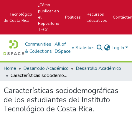
¿Cómo
publicar en
Tecnológico
Recursos
el
Políticas
Contácte
de Costa Rica
Educativos
Repositorio
TEC?
Communities
All of
Statistics
Log In
& Collections
DSpace
Home
Desarrollo Académico
Desarrollo Académico
Características sociodemográficas de los estudiantes del Instituto Tecnológico de Costa Rica.
Características sociodemográficas
de los estudiantes del Instituto
Tecnológico de Costa Rica.