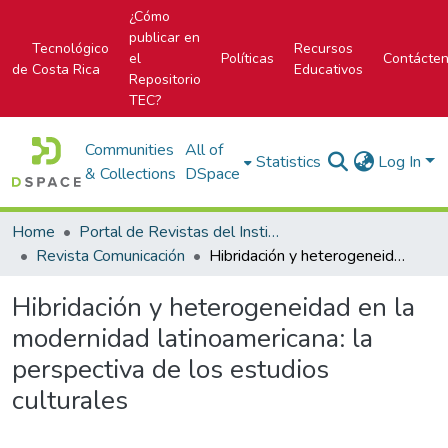
¿Cómo
publicar en
Tecnológico
Recursos
el
Políticas
Contácte
de Costa Rica
Educativos
Repositorio
TEC?
Communities
All of
Statistics
Log In
& Collections
DSpace
Home
Portal de Revistas del Instituto Tecnológico de Costa Rica
Revista Comunicación
Hibridación y heterogeneidad en la modernidad latinoamericana: la perspectiva de los estudios culturales
Hibridación y heterogeneidad en la
modernidad latinoamericana: la
perspectiva de los estudios
culturales