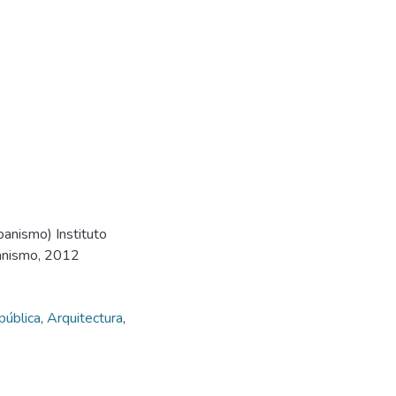
banismo) Instituto
banismo, 2012
pública
,
Arquitectura
,