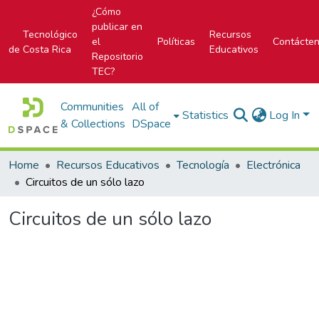
¿Cómo
publicar en
Tecnológico
Recursos
el
Políticas
Contácte
de Costa Rica
Educativos
Repositorio
TEC?
Communities
All of
Statistics
Log In
& Collections
DSpace
Home
Recursos Educativos
Tecnología
Electrónica
Circuitos de un sólo lazo
Circuitos de un sólo lazo