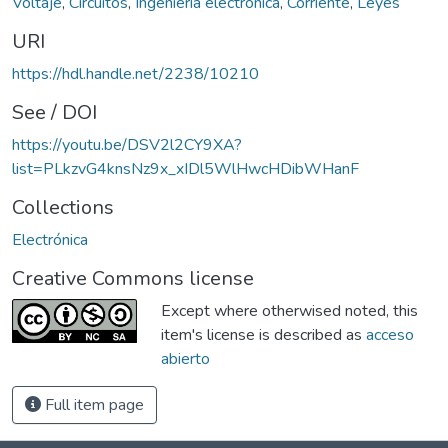
Voltaje
,
Circuitos
,
Ingeniería electrónica
,
Corriente
,
Leyes
URI
https://hdl.handle.net/2238/10210
See / DOI
https://youtu.be/DSV2l2CY9XA?
list=PLkzvG4knsNz9x_xIDl5WlHwcHDibWHanF
Collections
Electrónica
Creative Commons license
Except where otherwised noted, this
item's license is described as
acceso
abierto
Full item page