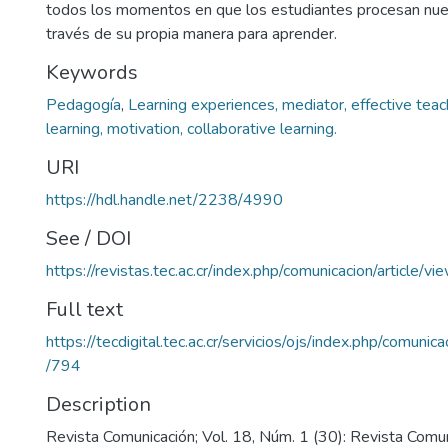
todos los momentos en que los estudiantes procesan nue
través de su propia manera para aprender.
Keywords
Pedagogía
,
Learning experiences, mediator, effective teach
learning, motivation, collaborative learning.
URI
https://hdl.handle.net/2238/4990
See / DOI
https://revistas.tec.ac.cr/index.php/comunicacion/article/v
Full text
https://tecdigital.tec.ac.cr/servicios/ojs/index.php/comunic
/794
Description
Revista Comunicación; Vol. 18, Núm. 1 (30): Revista Comu