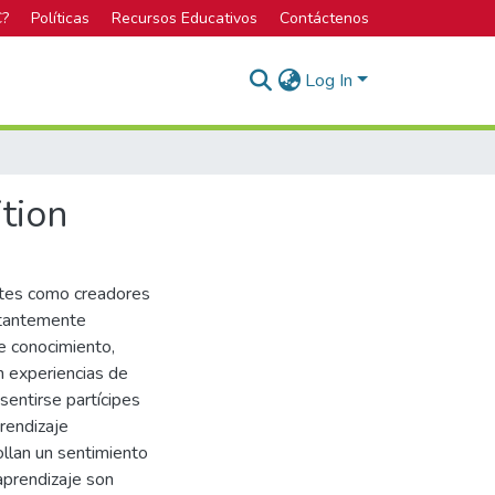
C?
Políticas
Recursos Educativos
Contáctenos
Log In
tion
ntes como creadores
stantemente
de conocimiento,
en experiencias de
sentirse partícipes
rendizaje
ollan un sentimiento
 aprendizaje son