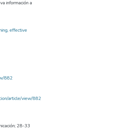
va información a
ing, effective
iew/882
acion/article/view/882
nicación; 28-33