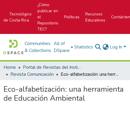
¿Cómo
publicar en
Tecnológico
Recursos
el
Políticas
Contácte
de Costa Rica
Educativos
Repositorio
TEC?
Communities
All of
Statistics
Log In
& Collections
DSpace
Home
Portal de Revistas del Instituto Tecnológico de Costa Rica
Revista Comunicación
Eco-alfabetización: una herramienta de Educación Ambiental
Eco-alfabetización: una herramienta
de Educación Ambiental