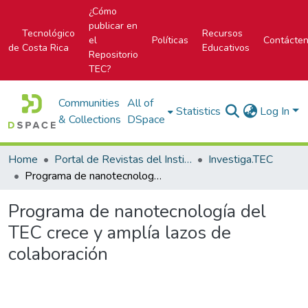
¿Cómo
publicar en
Tecnológico
Recursos
el
Políticas
Contácte
de Costa Rica
Educativos
Repositorio
TEC?
Communities
All of
Statistics
Log In
& Collections
DSpace
Home
Portal de Revistas del Instituto Tecnológico de Costa Rica
Investiga.TEC
Programa de nanotecnología del TEC crece y amplía lazos de colaboración
Programa de nanotecnología del
TEC crece y amplía lazos de
colaboración