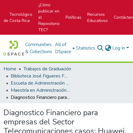
¿Cómo
publicar en
Tecnológico
Recursos
el
Políticas
Contácte
de Costa Rica
Educativos
Repositorio
TEC?
Communities
All of
Statistics
Log In
& Collections
DSpace
Home
Trabajos de Graduación
Biblioteca José Figueres Ferrer
Escuela de Administración de Empresas
Maestría en Administración de Empresas
Diagnostico Financiero para empresas del Sector Telecomunicaciones casos: Huawei, Ericsson y Samsung
Diagnostico Financiero para
empresas del Sector
Telecomunicaciones casos: Huawei,