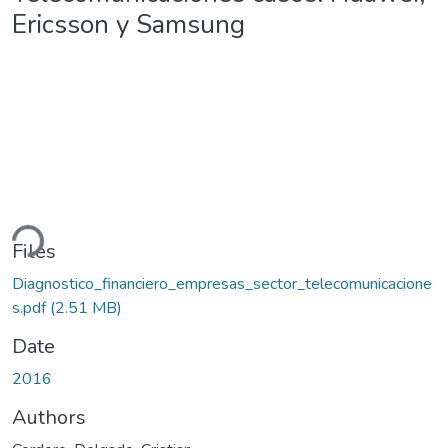
Ericsson y Samsung
ading...
Files
Diagnostico_financiero_empresas_sector_telecomunicacione
s.pdf
(2.51 MB)
Date
2016
Authors