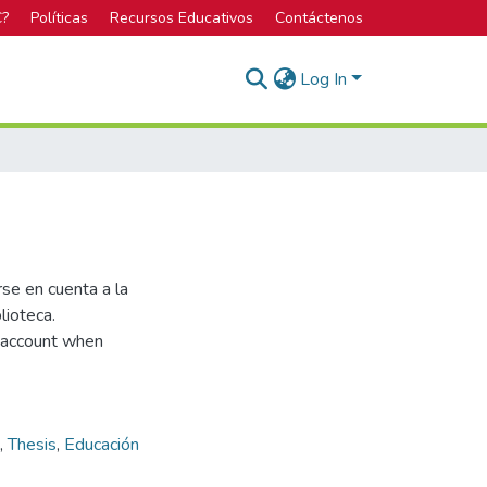
C?
Políticas
Recursos Educativos
Contáctenos
Log In
se en cuenta a la
lioteca.
 account when
,
Thesis
,
Educación