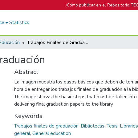
¿Cómo publicar en el Repositorio TE
ce
Statistics
Educación
Trabajos Finales de Graduación
Graduación
Abstract
La imagen muestra los pasos básicos que deben de tomar
hora de entregar los trabajos finales de graduación a la bib
The image shows the basic steps that must be taken into
delivering final graduation papers to the library.
Keywords
Trabajos finales de graduación
,
Bibliotecas
,
Tesis
,
Libraries
general
,
General education