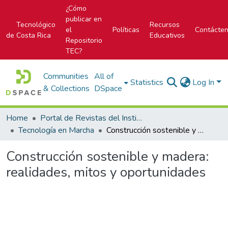
¿Cómo
publicar en
Tecnológico
Recursos
el
Políticas
Contácte
de Costa Rica
Educativos
Repositorio
TEC?
Communities
All of
Statistics
Log In
& Collections
DSpace
Home
Portal de Revistas del Instituto Tecnológico de Costa Rica
Tecnología en Marcha
Construcción sostenible y madera: realidades, mitos y oportunidades
Construcción sostenible y madera:
realidades, mitos y oportunidades