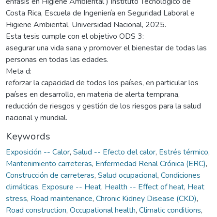
énfasis en Higiene Ambiental ) Instituto Tecnológico de
Costa Rica, Escuela de Ingeniería en Seguridad Laboral e
Higiene Ambiental, Universidad Nacional, 2025.
Esta tesis cumple con el objetivo ODS 3:
asegurar una vida sana y promover el bienestar de todas las
personas en todas las edades.
Meta d:
reforzar la capacidad de todos los países, en particular los
países en desarrollo, en materia de alerta temprana,
reducción de riesgos y gestión de los riesgos para la salud
nacional y mundial.
Keywords
Exposición -- Calor
,
Salud -- Efecto del calor
,
Estrés térmico
,
Mantenimiento carreteras
,
Enfermedad Renal Crónica (ERC)
,
Construcción de carreteras
,
Salud ocupacional
,
Condiciones
climáticas
,
Exposure -- Heat
,
Health -- Effect of heat
,
Heat
stress
,
Road maintenance
,
Chronic Kidney Disease (CKD)
,
Road construction
,
Occupational health
,
Climatic conditions
,