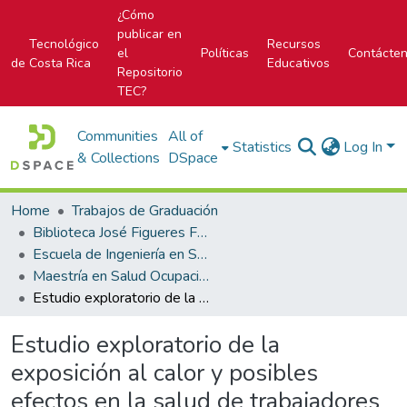
¿Cómo
publicar en
Tecnológico
Recursos
el
Políticas
Contácte
de Costa Rica
Educativos
Repositorio
TEC?
Communities
All of
Statistics
Log In
& Collections
DSpace
Home
Trabajos de Graduación
Biblioteca José Figueres Ferrer
Escuela de Ingeniería en Seguridad Laboral e Higiene Ambiental
Maestría en Salud Ocupacional con énfasis en Higiene Ambiental
Estudio exploratorio de la exposición al calor y posibles efectos en la salud de trabajadores de mantenimiento y construcción de vías: un estudio de caso de una institución con labores en las regiones geográfico-climáticas Valle Central y Pacífico Norte
Estudio exploratorio de la
exposición al calor y posibles
efectos en la salud de trabajadores