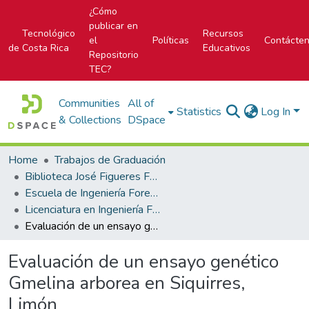
¿Cómo
publicar en
Tecnológico
Recursos
el
Políticas
Contácte
de Costa Rica
Educativos
Repositorio
TEC?
Communities
All of
Statistics
Log In
& Collections
DSpace
Home
Trabajos de Graduación
Biblioteca José Figueres Ferrer
Escuela de Ingeniería Forestal
Licenciatura en Ingeniería Forestal
Evaluación de un ensayo genético Gmelina arborea en Siquirres, Limón
Evaluación de un ensayo genético
Gmelina arborea en Siquirres,
Limón