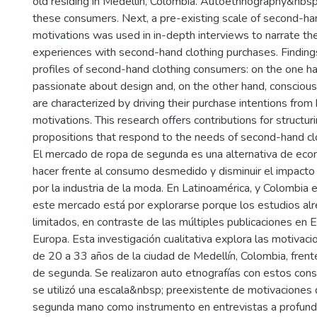
old residing in Medellín, Colombia. Autoethnography&nbs
these consumers. Next, a pre-existing scale of second-h
motivations was used in in-depth interviews to narrate thei
experiences with second-hand clothing purchases. Findin
profiles of second-hand clothing consumers: on the one h
passionate about design and, on the other hand, consciou
are characterized by driving their purchase intentions fro
motivations. This research offers contributions for structur
propositions that respond to the needs of second-hand cl
El mercado de ropa de segunda es una alternativa de econ
hacer frente al consumo desmedido y disminuir el impact
por la industria de la moda. En Latinoamérica, y Colombia 
este mercado está por explorarse porque los estudios al
limitados, en contraste de las múltiples publicaciones en
Europa. Esta investigación cualitativa explora las motivac
de 20 a 33 años de la ciudad de Medellín, Colombia, fren
de segunda. Se realizaron auto etnografías con estos cons
se utilizó una escala&nbsp; preexistente de motivacione
segunda mano como instrumento en entrevistas a profundi