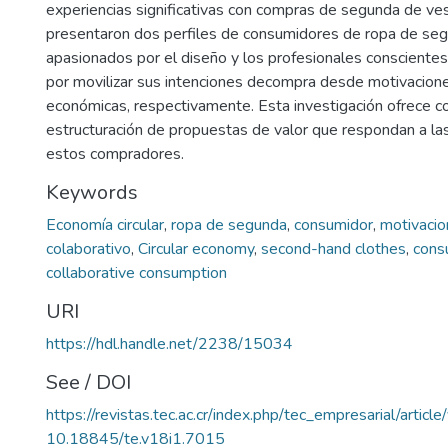
experiencias significativas con compras de segunda de ves
presentaron dos perfiles de consumidores de ropa de seg
apasionados por el diseño y los profesionales conscientes
por movilizar sus intenciones decompra desde motivacion
económicas, respectivamente. Esta investigación ofrece co
estructuración de propuestas de valor que respondan a l
estos compradores.
Keywords
Economía circular
,
ropa de segunda
,
consumidor
,
motivaci
colaborativo
,
Circular economy
,
second-hand clothes
,
cons
collaborative consumption
URI
https://hdl.handle.net/2238/15034
See / DOI
https://revistas.tec.ac.cr/index.php/tec_empresarial/artic
10.18845/te.v18i1.7015