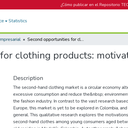
¿Cómo publicar en el Repositorio TE
ce
Statistics
mpresarial
Second opportunities for clothing products: motivations to purchase second-hand clothes
for clothing products: motiva
Description
The second-hand clothing market is a circular economy alt
excessive consumption and reduce the&nbsp; environment
the fashion industry. In contrast to the vast research bas
Europe, this market is yet to be explored in Colombia, and 
general. This qualitative research explores the motivatio
second-hand clothes among young consumers aged betw