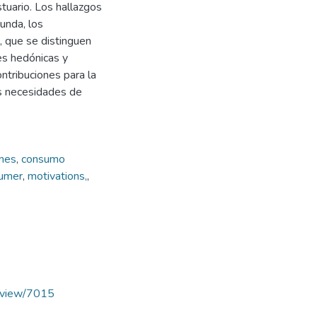
tuario. Los hallazgos
unda, los
, que se distinguen
es hedónicas y
ntribuciones para la
as necesidades de
ones
,
consumo
umer
,
motivations,
,
le/view/7015