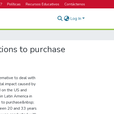
C?
Políticas
Recursos Educativos
Contáctenos
Log In
tions to purchase
ernative to deal with
al impact caused by
ed on the US and
in Latin America in
ns to purchase&nbsp;
een 20 and 33 years