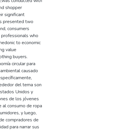
p;was conducted with
and shopper
r significant
gs presented two
and, consumers
s professionals who
m hedonic to economic
ing value
othing buyers.
omía circular para
o ambiental causado
específicamente,
rededor del tema son
 Estados Unidos y
iones de los jóvenes
te al consumo de ropa
umidores, y luego,
s de compradores de
dad para narrar sus