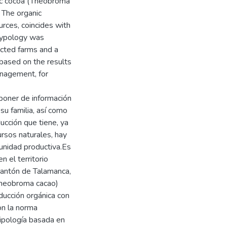
anic cocoa (Theobroma
. The organic
rces, coincides with
 typology was
ected farms and a
 based on the results
nagement, for
isponer de información
 su familia, así como
ucción que tiene, ya
rsos naturales, hay
 unidad productiva.Es
n el territorio
 cantón de Talamanca,
(Theobroma cacao)
ducción orgánica con
on la norma
 tipología basada en