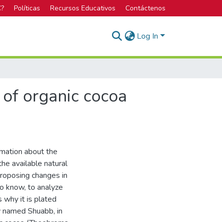
C?
Políticas
Recursos Educativos
Contáctenos
Log In
 of organic cocoa
ormation about the
the available natural
proposing changes in
o know, to analyze
s why it is plated
y named Shuabb, in