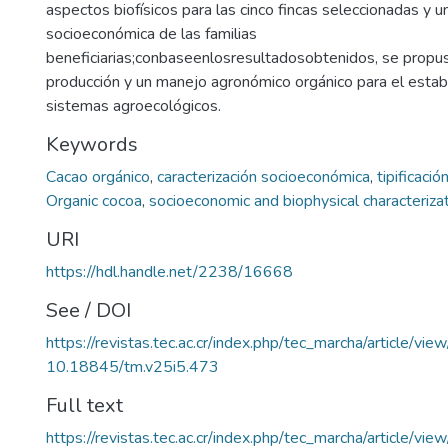
aspectos biofísicos para las cinco fincas seleccionadas y u
socioeconómica de las familias
beneficiarias;conbaseenlosresultadosobtenidos, se propu
producción y un manejo agronómico orgánico para el estab
sistemas agroecológicos.
Keywords
Cacao orgánico
,
caracterización socioeconómica
,
tipificació
Organic cocoa
,
socioeconomic and biophysical characteriza
URI
https://hdl.handle.net/2238/16668
See / DOI
https://revistas.tec.ac.cr/index.php/tec_marcha/article/vie
10.18845/tm.v25i5.473
Full text
https://revistas.tec.ac.cr/index.php/tec_marcha/article/vi