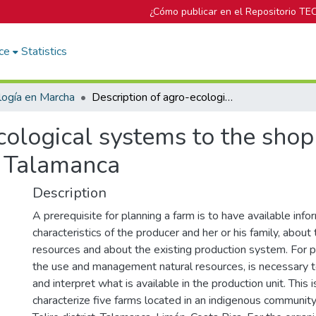
¿Cómo publicar en el Repositorio TE
ce
Statistics
logía en Marcha
Description of agro-ecological systems to the shop of organic cocoa (Theobroma cacao) in Talamanca
cological systems to the shop
n Talamanca
Description
A prerequisite for planning a farm is to have available inf
characteristics of the producer and her or his family, about 
resources and about the existing production system. For 
the use and management natural resources, is necessary t
and interpret what is available in the production unit. This i
characterize five farms located in an indigenous communit