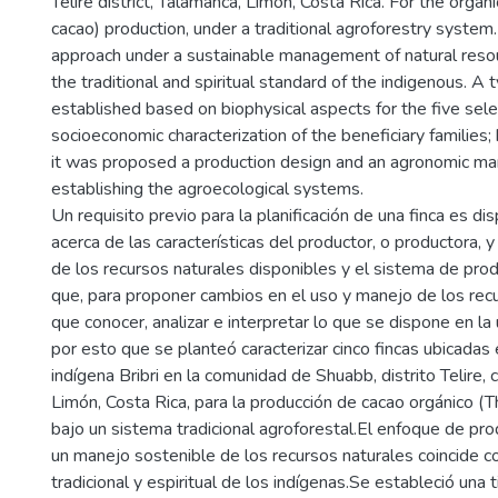
Telire district, Talamanca, Limón, Costa Rica. For the org
cacao) production, under a traditional agroforestry system
approach under a sustainable management of natural resou
the traditional and spiritual standard of the indigenous. A
established based on biophysical aspects for the five sel
socioeconomic characterization of the beneficiary families;
it was proposed a production design and an agronomic ma
establishing the agroecological systems.
Un requisito previo para la planificación de una finca es d
acerca de las características del productor, o productora, y
de los recursos naturales disponibles y el sistema de prod
que, para proponer cambios en el uso y manejo de los recu
que conocer, analizar e interpretar lo que se dispone en la
por esto que se planteó caracterizar cinco fincas ubicadas e
indígena Bribri en la comunidad de Shuabb, distrito Telire,
Limón, Costa Rica, para la producción de cacao orgánico 
bajo un sistema tradicional agroforestal.El enfoque de pro
un manejo sostenible de los recursos naturales coincide c
tradicional y espiritual de los indígenas.Se estableció una