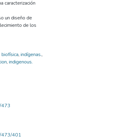
na caracterización
so un diseño de
lecimiento de los
n biofísica
,
indígenas.
,
tion
,
indigenous.
w/473
ew/473/401