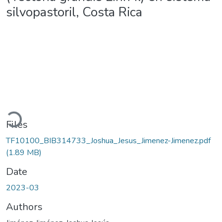
silvopastoril, Costa Rica
Loading...
Files
TF10100_BIB314733_Joshua_Jesus_Jimenez-Jimenez.pdf
(1.89 MB)
Date
2023-03
Authors