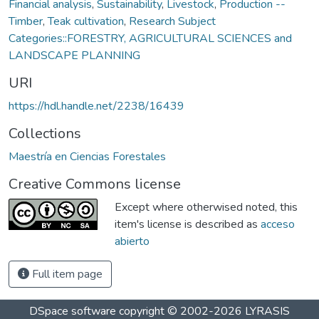
Financial analysis
,
Sustainability
,
Livestock
,
Production --
Timber
,
Teak cultivation
,
Research Subject
Categories::FORESTRY, AGRICULTURAL SCIENCES and
LANDSCAPE PLANNING
URI
https://hdl.handle.net/2238/16439
Collections
Maestría en Ciencias Forestales
Creative Commons license
Except where otherwised noted, this
item's license is described as
acceso
abierto
Full item page
DSpace software
copyright © 2002-2026
LYRASIS