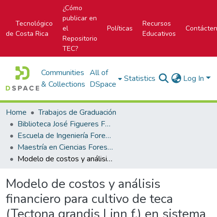
¿Cómo
publicar en
Tecnológico
Recursos
el
Políticas
Contácte
de Costa Rica
Educativos
Repositorio
TEC?
Communities
All of
Statistics
Log In
& Collections
DSpace
Home
Trabajos de Graduación
Biblioteca José Figueres Ferrer
Escuela de Ingeniería Forestal
Maestría en Ciencias Forestales
Modelo de costos y análisis financiero para cultivo de teca (Tectona grandis Linn f.) en sistema silvopastoril, Costa Rica
Modelo de costos y análisis
financiero para cultivo de teca
(Tectona grandis Linn f.) en sistema