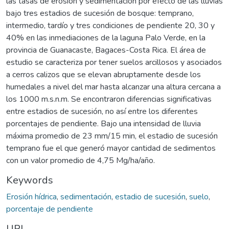
las tasas de erosión y sedimentación por efecto de las lluvias
bajo tres estadios de sucesión de bosque: temprano,
intermedio, tardío y tres condiciones de pendiente 20, 30 y
40% en las inmediaciones de la laguna Palo Verde, en la
provincia de Guanacaste, Bagaces-Costa Rica. El área de
estudio se caracteriza por tener suelos arcillosos y asociados
a cerros calizos que se elevan abruptamente desde los
humedales a nivel del mar hasta alcanzar una altura cercana a
los 1000 m.s.n.m. Se encontraron diferencias significativas
entre estadios de sucesión, no así entre los diferentes
porcentajes de pendiente. Bajo una intensidad de lluvia
máxima promedio de 23 mm/15 min, el estadio de sucesión
temprano fue el que generó mayor cantidad de sedimentos
con un valor promedio de 4,75 Mg/ha/año.
Keywords
Erosión hídrica
,
sedimentación
,
estadio de sucesión
,
suelo
,
porcentaje de pendiente
URI