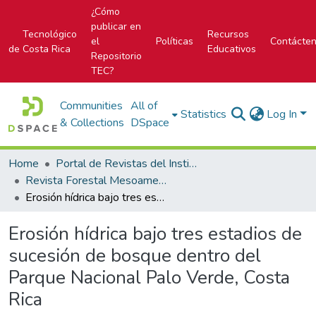
¿Cómo
publicar en
Tecnológico
Recursos
el
Políticas
Contácte
de Costa Rica
Educativos
Repositorio
TEC?
Communities
All of
Statistics
Log In
& Collections
DSpace
Home
Portal de Revistas del Instituto Tecnológico de Costa Rica
Revista Forestal Mesoamericana Kurú
Erosión hídrica bajo tres estadios de sucesión de bosque dentro del Parque Nacional Palo Verde, Costa Rica
Erosión hídrica bajo tres estadios de
sucesión de bosque dentro del
Parque Nacional Palo Verde, Costa
Rica