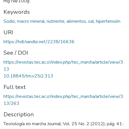
mg Na/100g
Keywords
Sodio
,
macro mineral
,
nutriente
,
alimentos
,
sal
,
hipertensión
URI
https://hdl.handle.net/2238/16636
See / DOI
https://revistas.tec.ac.cr/index.php/tec_marcha/article/view/3
13
10.18845/tm.v25i2.313
Full text
https://revistas.tec.ac.cr/index.php/tec_marcha/article/view/3
13/263
Description
Tecnología en marcha Journal; Vol. 25 No. 2 (2012); pág. 41-