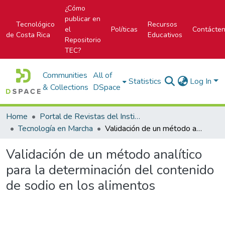
¿Cómo
publicar en
Tecnológico
Recursos
el
Políticas
Contácte
de Costa Rica
Educativos
Repositorio
TEC?
Communities
All of
Statistics
Log In
& Collections
DSpace
Home
Portal de Revistas del Instituto Tecnológico de Costa Rica
Tecnología en Marcha
Validación de un método analítico para la determinación del contenido de sodio en los alimentos
Validación de un método analítico
para la determinación del contenido
de sodio en los alimentos