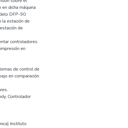
sión sobre el
ón en dicha máquina
modelo DFP-90
 la estación de
 estación de
entar controladores
 impresión en
temas de control de
bajo en comparación
res.
ndy, Controlador
ica) Instituto