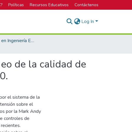
C?
Políticas
Recursos Educativos
Contáctenos
Log In
Bachillerato en Ingeniería Electrónica
ueo de la calidad de
0.
por el sistema de la
 tensión sobre el
dos por la Mark Andy
e controles de
recientes.