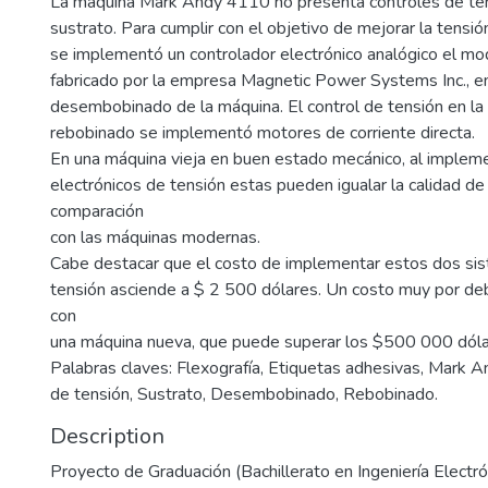
La máquina Mark Andy 4110 no presenta controles de ten
sustrato. Para cumplir con el objetivo de mejorar la tensi
se implementó un controlador electrónico analógico el 
fabricado por la empresa Magnetic Power Systems Inc., en
desembobinado de la máquina. El control de tensión en la
rebobinado se implementó motores de corriente directa.
En una máquina vieja en buen estado mecánico, al implem
electrónicos de tensión estas pueden igualar la calidad de
comparación
con las máquinas modernas.
Cabe destacar que el costo de implementar estos dos sis
tensión asciende a $ 2 500 dólares. Un costo muy por de
con
una máquina nueva, que puede superar los $500 000 dóla
Palabras claves: Flexografía, Etiquetas adhesivas, Mark A
de tensión, Sustrato, Desembobinado, Rebobinado.
Description
Proyecto de Graduación (Bachillerato en Ingeniería Electrón